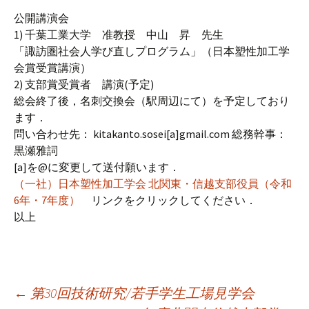
公開講演会
1) 千葉工業大学 准教授 中山 昇 先生
「諏訪圏社会人学び直しプログラム」（日本塑性加工学
会賞受賞講演）
2) 支部賞受賞者 講演(予定)
総会終了後，名刺交換会（駅周辺にて）を予定しており
ます．
問い合わせ先： kitakanto.sosei[a]gmail.com 総務幹事：
黒瀬雅詞
[a]を@に変更して送付願います．
（一社）日本塑性加工学会 北関東・信越支部役員（令和
6年・7年度）
リンクをクリックしてください．
以上
←
第30回技術研究/若手学生工場見学会