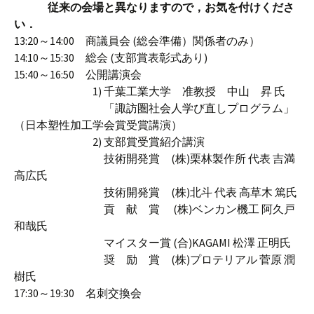
従来の会場と異なりますので，お気を付けくださ
い．
13:20～14:00 商議員会 (総会準備）関係者のみ）
14:10～15:30 総会 (支部賞表彰式あり)
15:40～16:50 公開講演会
1) 千葉工業大学 准教授 中山 昇 氏
「諏訪圏社会人学び直しプログラム」
（日本塑性加工学会賞受賞講演）
2) 支部賞受賞紹介講演
技術開発賞 (株)栗林製作所 代表 吉満
高広氏
技術開発賞 (株)北斗 代表 高草木 篤氏
貢 献 賞 (株)ベンカン機工 阿久戸
和哉氏
マイスター賞 (合)KAGAMI 松澤 正明氏
奨 励 賞 (株)プロテリアル 菅原 潤
樹氏
17:30～19:30 名刺交換会