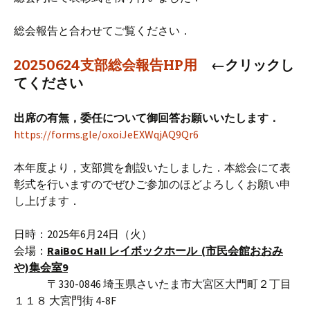
総会報告と合わせてご覧ください．
20250624支部総会報告HP用
←クリックし
てください
出席の有無，委任について御回答お願いいたします．
https://forms.gle/oxoiJeEXWqjAQ9Qr6
本年度より，支部賞を創設いたしました．本総会にて表
彰式を行いますのでぜひご参加のほどよろしくお願い申
し上げます．
日時：2025年6月24日（火）
会場：
RaiBoC HaII レイボックホール (市民会館おおみ
や)
集会室9
〒330-0846 埼玉県さいたま市大宮区大門町２丁目
１１８ 大宮門街 4-8F