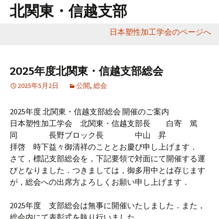
北関東・信越支部
日本塑性加工学会のページへ
コ
ン
テ
2025年度北関東・信越支部総会
ン
2025年5月2日
公開
,
総会
ツ
へ
2025年度 北関東・信越支部総会 開催のご案内
移
日本塑性加工学会 北関東・信越支部長 白寄 篤
動
同 長野ブロック長 中山 昇
拝啓 時下益々御清祥のこととお慶び申し上げます．
さて，標記支部総会を，下記要領で対面にて開催する運
びとなりました．つきましては，御多用中とは存じます
が，総会への出席方よろしくお願い申し上げます．
2025年度 支部総会は無事に開催いたしました．また，
総会内にて表彰式を執り行いました．